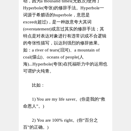
动，因为a thousand times(无数次)使用了
Hyperbole(夸张)的修辞手法。Hyperbole一
词源于希腊语的huperbole，意思是
exceed(超过)，是一种故意夸大其词
(overstatement)或言过其实的修辞手法；其
特点是对表达对象进行有违常识或不合逻辑
的夸张性描写，以达到强烈的修辞效果。
如：a river of tears(泪河)、a mountain of
coal(煤山)、oceans of people(人
海)...Hyperbole(夸张)在托福听力中的运用也
可谓炉火纯青。
比如：
1) You are my life saver。(你是我的“救
命恩人”。)
2) You are 100% right。(你“百分之
百”的正确。)