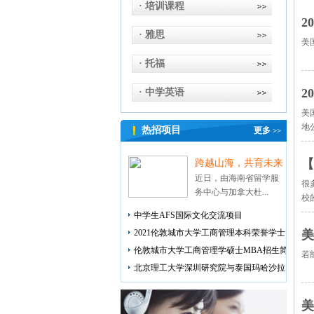
· 培训课程
2
· 雅思
美
· 托福
2
· 中学英语
美
地
热招项目
更多
>>
【
跨越山海，共育未来
近日，由海南省留学服
很
务中心与加拿大杜...
校
中学生AFS国际文化交流项目
2021伦敦城市大学工商管理本科荣誉学士
美
伦敦城市大学工商管理学硕士MBA招生简
若
北京理工大学深圳研究院与泰国玛哈沙拉
美