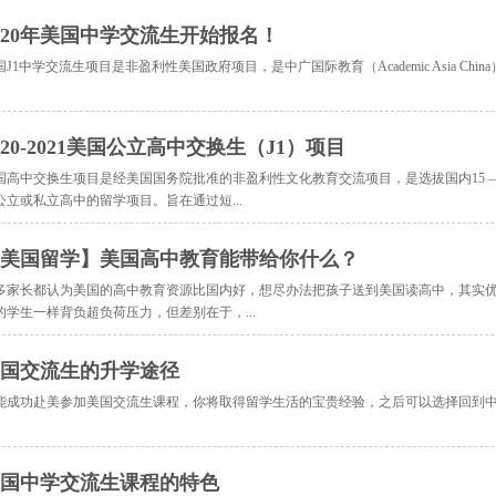
020年美国中学交流生开始报名！
国J1中学交流生项目是非盈利性美国政府项目，是中广国际教育（Academic Asia Chi
020-2021美国公立高中交换生（J1）项目
国高中交换生项目是经美国国务院批准的非盈利性文化教育交流项目，是选拔国内15 —
公立或私立高中的留学项目。旨在通过短...
美国留学】美国高中教育能带给你什么？
多家长都认为美国的高中教育资源比国内好，想尽办法把孩子送到美国读高中，其实
的学生一样背负超负荷压力，但差别在于，...
国交流生的升学途径
能成功赴美参加美国交流生课程，你将取得留学生活的宝贵经验，之后可以选择回到中国
国中学交流生课程的特色