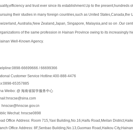
uality,efficiency and trust ever since its establishment.Up to the present,hundreds o
ursuing their studies in many foreign countries,such as United States,Canada,th
wizerland, Australia,New Zealand,Japan, Singapore, Malaysia,and so on .Our center
rganizations of the same profession in Hainan Province owing to its increasingly h
ainan Well-Known Agency.
elpline:0898-66699666 / 66699366
tional Customer Service Hotline:400-888-4476
ax:0898-65357885
ina Weibo: @ 海南省留学服务中心
mail:hnscse@sina.com
nscse@hnscse.gov.cn
blic Wechat: hnscse0898
ad Office Address: Room 715,Yaxi Building,No.16,Haifu Road,Meilan District,Haik
anch Office Address: 8F,Senbao Building,No.13,Guomao Road,Haikou City,Hainan