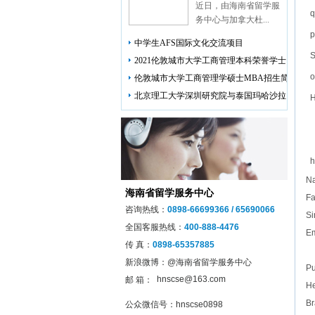
近日，由海南省留学服
q
务中心与加拿大杜...
p
中学生AFS国际文化交流项目
S
2021伦敦城市大学工商管理本科荣誉学士
o
伦敦城市大学工商管理学硕士MBA招生简
北京理工大学深圳研究院与泰国玛哈沙拉
H
h
Na
海南省留学服务中心
F
咨询热线：
0898-66699366 / 65690066
S
全国客服热线：
400-888-4476
E
传 真：
0898-65357885
h
新浪微博：
@海南省留学服务中心
Pu
hnscse@163.com
邮 箱：
He
Br
公众微信号：
hnscse0898