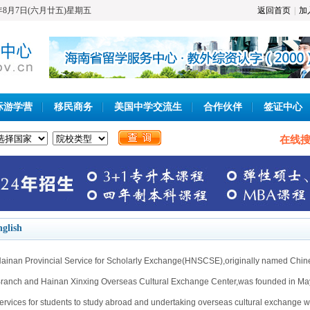
6年8月7日(六月廿五)星期五
返回首页
|
加
际游学营
移民商务
美国中学交流生
合作伙伴
签证中心
在线搜
glish
ainan Provincial Service for Scholarly Exchange(HNSCSE),originally named Chin
ranch and Hainan Xinxing Overseas Cultural Exchange Center,was founded in M
ervices for students to study abroad and undertaking overseas cultural exchange with