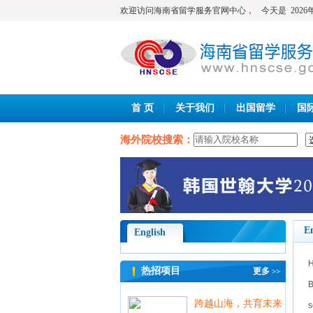
欢迎访问海南省留学服务官网中心，
今天是
202
首 页
关于我们
出国留学
国
海外院校搜索：
En
English
H
热招项目
更多
>>
B
跨越山海，共育未来
s