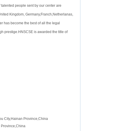
f talented people sent by our center are
e United Kingdom, Germany,Franch,Netherlanas,
 has become the best of all the legal
igh prestige.HNSCSE is awarded the title of
ou City,Hainan Province,China
 Province,China