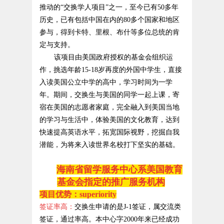
推动的“交换学人项目”之一，至今已有
50
多年
历史，已有包括中国在内的
80
多个国家和地区
参与，得到卡特、里根、布什等多位总统的肯
定与支持。
该项目由美国政府授权的基金会组织运
作，挑选年龄
15-18
岁再度的外国中学生，直接
入读美国公立中学的高中，学习时间为一学
年。期间，交换生与美国的同学一起上课，寄
宿在美国的志愿者家庭，完全融入到美国当地
的学习与生活中，体验美国的文化教育，达到
快速提高英语水平，拓宽国际视野，挖掘自我
潜能，为将来入读世界名校打下坚实的基础。
海南省留学服务中心系美国教育
基金会指定的推广服务机构
项目优势：
superiority
签证率高：
交换生申请的是
J-1
签证，属交流类
签证，通过率高。本中心字
2000
年来已经成功