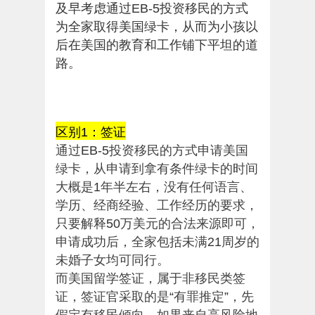
及早考虑通过
投资移民的方式
EB-5
为全家取得美国绿卡，从而为小孩以
后在美国的教育和工作铺下平坦的道
路。
区别
：签证
1
通过
投资移民的方式申请美国
EB-5
绿卡，从申请到拿有条件绿卡的时间
大概是
年半左右，没有任何语言、
1
学历、经商经验、工作经历的要求，
只要解释
万美元的合法来源即可，
50
申请成功后，全家包括未满
周岁的
21
未婚子女均可同行。
而美国留学签证，属于非移民类签
证，签证官采取的是
有罪推定
，先
“
”
假定有移民倾向。如果来自高风险地