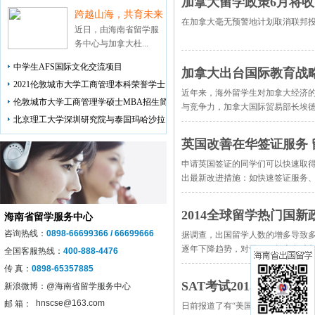
加拿大留学政策6月将收
跨越山海，共育未来
在加拿大毫无预警地计划取消联邦投
近日，由海南省留学服
务中心与加拿大杜...
中学生AFS国际文化交流项目
加拿大出台国际教育战
2021伦敦城市大学工商管理本科荣誉学士
近年来，海外留学生对加拿大经济
伦敦城市大学工商管理学硕士MBA招生简
与竞争力，加拿大国际贸易部长埃德法
北京理工大学深圳研究院与泰国玛哈沙拉
英国改善在华签证服务
申请英国签证的同学们可以快速取
出最新改进措施：如快速签证服务、在
2014全球留学热门国新
海南省留学服务中心
咨询热线：
0898-66699366 / 66699666
据调查，出国留学人数的增多导致
逐年下降趋势，对于2014年志在冲刺名
全国客服热线：
400-888-4476
传 真：
0898-65357885
SAT考试2015年大改
新浪微博：
@海南省留学服务中心
hnscse@163.com
邮 箱：
日前报道了有“美国高考” 之称的S